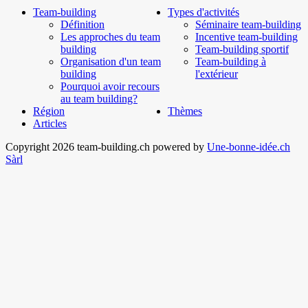
Team-building
Types d'activités
Définition
Séminaire team-building
Les approches du team
Incentive team-building
building
Team-building sportif
Organisation d'un team
Team-building à
building
l'extérieur
Pourquoi avoir recours
au team building?
Région
Thèmes
Articles
Copyright 2026 team-building.ch powered by
Une-bonne-idée.ch
Sàrl