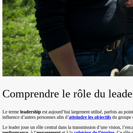
Comprendre le rôle du leade
Le terme
leadership
est aujourd’hui largement utilisé, parfois au poin
influence d’autres personnes afin d’
atteindre les objectifs
du groupe o
Le leader joue un rôle central dans la transmission d’une vision, l’enc
performance
, à l’
engagement
et à la
cohésion de l’équipe
. Ce rôle 